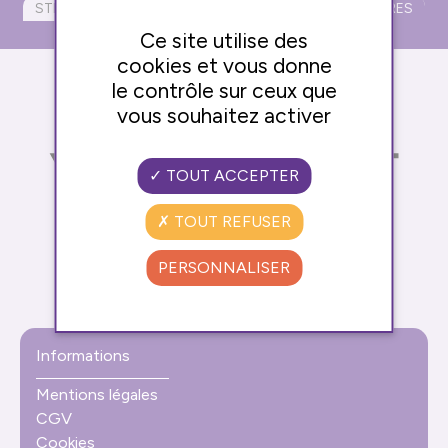
STRUCTURES GONFLABLES
RESTAURATION
AUTRES
PHOTOBOOTH
Ce site utilise des
cookies et vous donne
le contrôle sur ceux que
vous souhaitez activer
TOUT ACCEPTER
Transformez votre événement en un moment
TOUT REFUSER
inoubliable grâce à notre sélection de matériel
événementiel de qualité.
PERSONNALISER
Informations
Mentions légales
CGV
Cookies