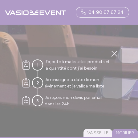
Panneau de gestion des cookies
04 90 67 67 24
J’ajoute à ma liste les produits et
1
la quantité dont j’ai besoin
Je renseigne la date de mon
2
événement et je valide ma liste
Je reçois mon devis par email
3
dans les 24h
VAISSELLE
MOBILIER