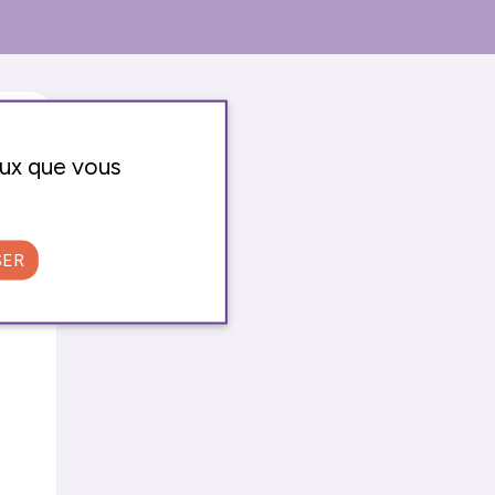
eux que vous
SER
E