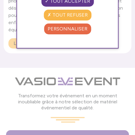
priorités. Nos châteaux gonflables sont nettoyés et
TOUT ACCEPTER
désinfectés rigoureusement avant chaque utilisation
TOUT REFUSER
pour garantir un environnement sûr et sain pour vos
enfants. Nous vérifions également l'état de nos
PERSONNALISER
équipements pour assurer un...
LIRE L'ARTICLE
Transformez votre événement en un moment
inoubliable grâce à notre sélection de matériel
événementiel de qualité.