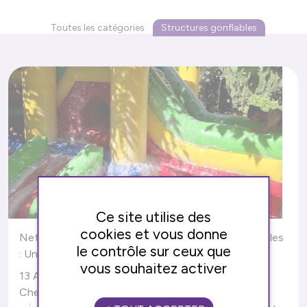
Toutes les catégories
Structures gonflables
Ce site utilise des
cookies et vous donne
Nettoyage et Entretien de Nos Châteaux Gonflables
le contrôle sur ceux que
: Un Engagement pour Votre Sécurité
vous souhaitez activer
13 Août 2024
Structures gonflables
Chez VasioEvent, la sécurité et l'hygiène sont nos