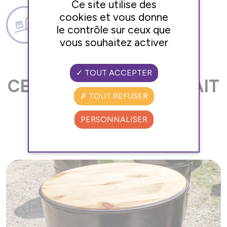
Ce site utilise des
cookies et vous donne
LOREM IPSUM
le contrôle sur ceux que
VITALIS DOLOR
vous souhaitez activer
TOUT ACCEPTER
CES PRODUITS POURRAIT
TOUT REFUSER
VOUS INTÉRESSER
PERSONNALISER