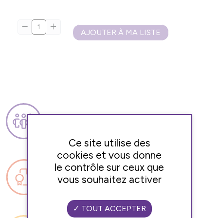
AJOUTER À MA LISTE
PROFESSIONNELS
QUALIFIÉS
Ce site utilise des
cookies et vous donne
le contrôle sur ceux que
vous souhaitez activer
RESPECT DES RÈGLES SANITAIRES
TOUT ACCEPTER