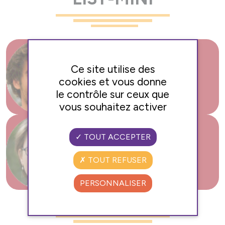
Ce site utilise des
Avis 3
cookies et vous donne
le contrôle sur ceux que
vous souhaitez activer
TOUT ACCEPTER
Avis 2
TOUT REFUSER
PERSONNALISER
AUTRES AVIS